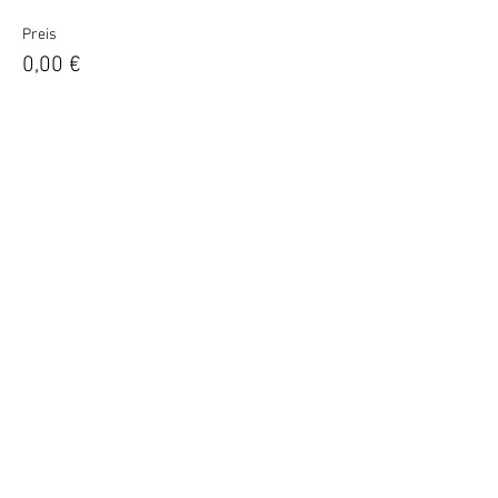
Preis
0,00 €
Diese Veranstaltung ist ausverkauft
Diese Veranstaltung teilen
Impressum
Datenschutz
AGB
© 2023 Website-Name. Erstellt
mit
Wix.com