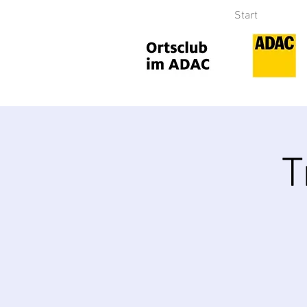
Start
T